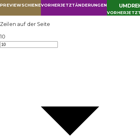
PREVIEW
SCHIENE
VORHER
JETZT
ÄNDERUNGEN
UMDRE
VORHER
JETZ
Zeilen auf der Seite
10