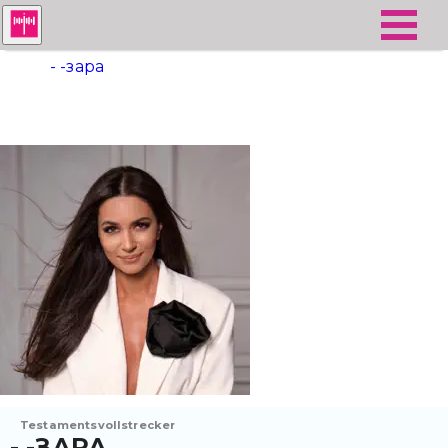
- -зара
Testamentsvollstrecker
- -ЗАРА