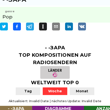
genre
Pop
- -ЗАРА
TOP KOMPOSITIONEN AUF
RADIOSENDERN
LÄNDER
WELTWEIT TOP 0
Tag
Woche
Monat
Aktualisiert
:
Invalid Date
|
nächstes Update
:
Invalid Date
- -ЗАРА
DIAGRAMME
ANZAH