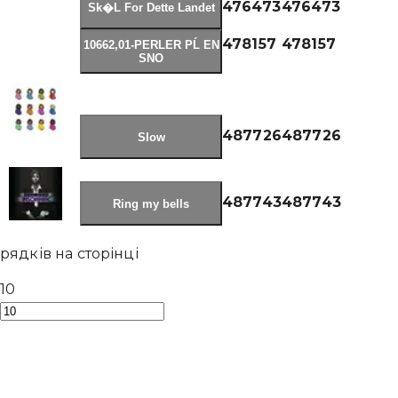
476473
476473
Sk�L For Dette Landet
478157
478157
10662,01-PERLER PĹ EN
SNO
487726
487726
Slow
487743
487743
Ring my bells
рядків на сторінці
10