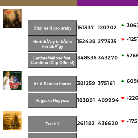
306
151337
120702
Stáří není pro sraby
-125
152428
277535
HortobĂˇgy te hĂres
HortobĂˇgy
526
348536
343270
LartisteMafiosa feat.
Caroliina (Clip Officiel)
609
381259
375161
Az A Rendes Iparos
-22
183891
409994
Hogysza Hogysza
-17
261182
436620
Track 1