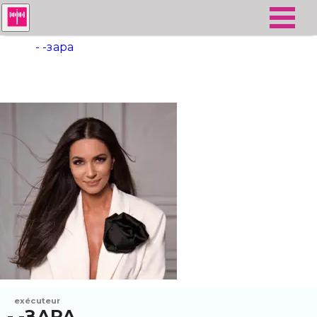
- -зара
exécuteur
- -ЗАРА