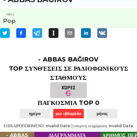
είδος
Pop
- ABBAS BAĞIROV
TOP ΣΥΝΘΈΣΕΙΣ ΣΕ ΡΑΔΙΟΦΩΝΙΚΟΎΣ
ΣΤΑΘΜΟΎΣ
ΧΏΡΕΣ
ΠΑΓΚΟΣΜΙΑ TOP 0
ημέρα
μια εβδομάδα
μήνας
ΕΠΙΚΑΙΡΟΠΟΙΗΜΕΝΟ
:
Invalid Date
|
επόμενη ενημέρωση
:
Invalid Date
- ABBAS
ΔΙΑΓΡΆΜΜΑΤΑ
ΑΡΙΘΜΌΣ ΠΕ