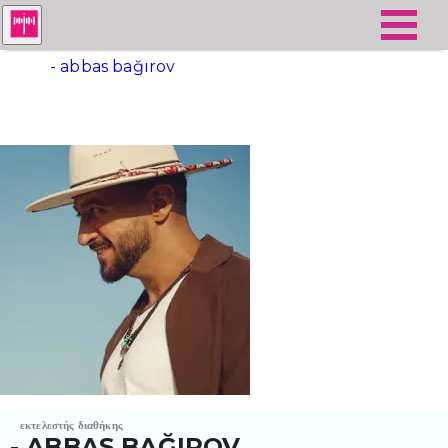
- abbas bağırov
εκτελεστής διαθήκης
- ABBAS BAĞIROV