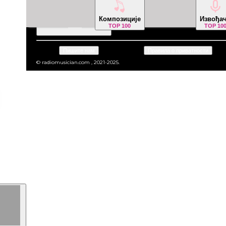
Композиције
Извођа
Језик
:
Srpski
TOP 100
TOP 10
Пишите нам
Правила о приватности
© radiomusician.com , 2021-2025.