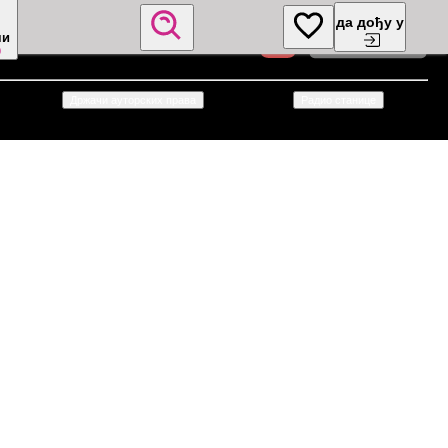
да дођу у
чи
0
Држачи ауторских права
Радио станице