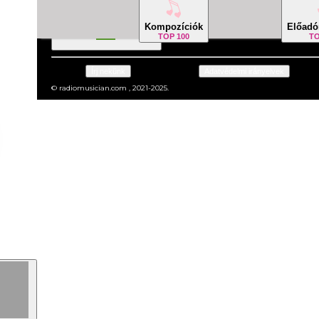
Kompozíciók
Előad
Nyelv
:
Magyar
TOP 100
TO
Írj nekünk
Adatvédelmi irányelvek
© radiomusician.com , 2021-2025.