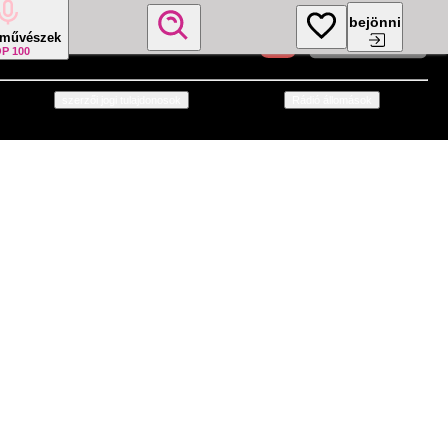
bejönni
óművészek
P 100
szerzői jogi tulajdonosok
Rádió állomások